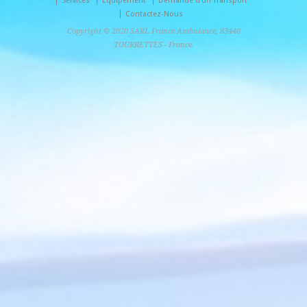
Services
Equipement
Demande d’un Transport
Contactez-Nous
Copyright © 2020 SARL France Ambulance, 83440
TOURRETTES - France.